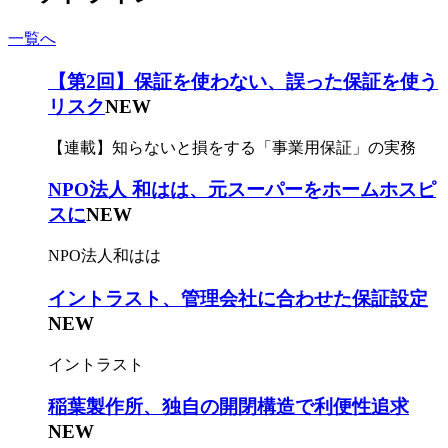
一覧へ
【第2回】保証を使わない、誤った保証を使う
リスク
NEW
【連載】知らないと損をする「事業用保証」の実務
NPO法人 和はは、元スーパーをホームホスピ
スに
NEW
NPO法人和はは
イントラスト、管理会社に合わせた保証設定
NEW
イントラスト
稲葉製作所、独自の開閉構造で利便性追求
NEW