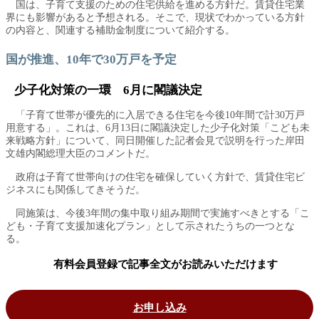
国は、子育て支援のための住宅供給を進める方針だ。賃貸住宅業
界にも影響があると予想される。そこで、現状でわかっている方針
の内容と、関連する補助金制度について紹介する。
国が推進、10年で30万戸を予定
少子化対策の一環 6月に閣議決定
「子育て世帯が優先的に入居できる住宅を今後10年間で計30万戸
用意する」。これは、6月13日に閣議決定した少子化対策「こども未
来戦略方針」について、同日開催した記者会見で説明を行った岸田
文雄内閣総理大臣のコメントだ。
政府は子育て世帯向けの住宅を確保していく方針で、賃貸住宅ビ
ジネスにも関係してきそうだ。
同施策は、今後3年間の集中取り組み期間で実施すべきとする「こ
ども・子育て支援加速化プラン」として示されたうちの一つとな
る。
有料会員登録で記事全文がお読みいただけます
お申し込み