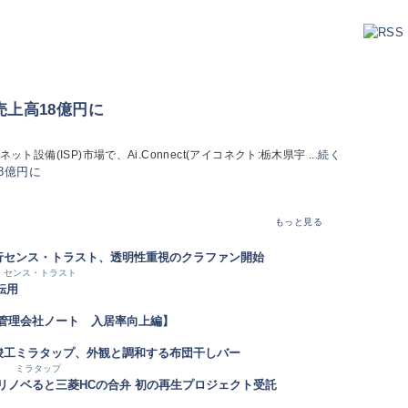
、売上高18億円に
(ISP)市場で、Ai.Connect(アイコネクト:栃木県宇 ...
続く
もっと見る
行
センス・トラスト、透明性重視のクラファン開始
センス・トラスト
転用
【管理会社ノート 入居率向上編】
竣工
ミラタップ、外観と調和する布団干しバー
ミラタップ
リノベると三菱HCの合弁 初の再生プロジェクト受託