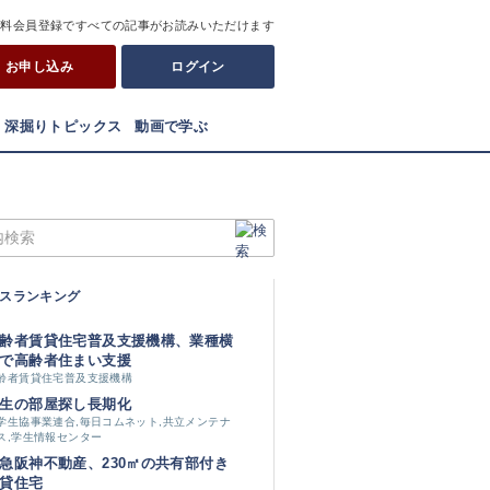
有料会員登録ですべての記事がお読みいただけます
お申し込み
ログイン
深掘りトピックス
動画で学ぶ
スランキング
齢者賃貸住宅普及支援機構、業種横
で高齢者住まい支援
齢者賃貸住宅普及支援機構
生の部屋探し長期化
学生協事業連合,毎日コムネット,共立メンテナ
ス,学生情報センター
急阪神不動産、230㎡の共有部付き
貸住宅