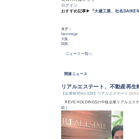
ログイン
おすすめ記事▶
『大建工業、社名DAIKE
タグ：
Nextstage
大阪
関西
ニュース一覧へ
関連ニュース
リアルエステート、不動産再生軸
【企業研究vol.328】リアルエステート
08月0
REVE HOLDINGSの中核企業リアルエス
続く