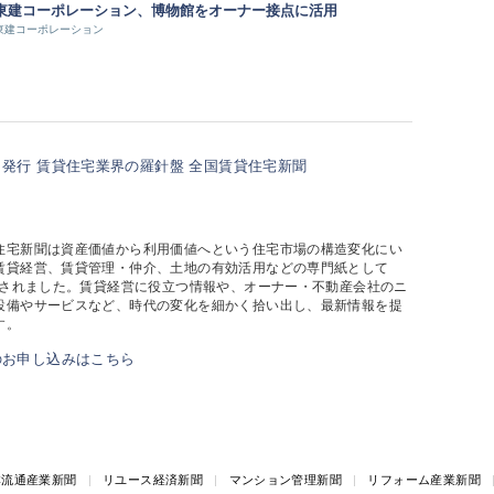
東建コーポレーション、博物館をオーナー接点に活用
東建コーポレーション
住宅新聞は資産価値から利用価値へという住宅市場の構造変化にい
賃貸経営、賃貸管理・仲介、土地の有効活用などの専門紙として
創刊されました。賃貸経営に役立つ情報や、オーナー・不動産会社のニ
設備やサービスなど、時代の変化を細かく拾い出し、最新情報を提
す。
本流通産業新聞
|
リユース経済新聞
|
マンション管理新聞
|
リフォーム産業新聞