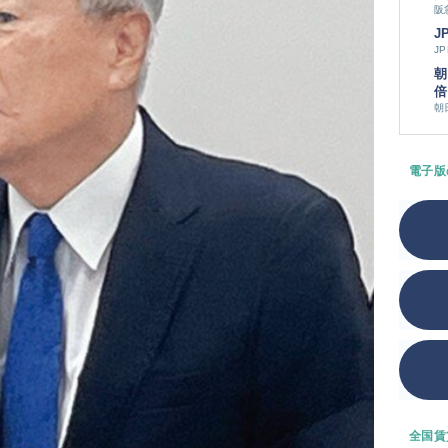
阪
J
J
朝
倍
朝
電子版
全国賃