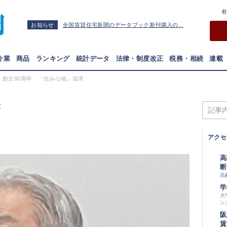
お知らせ
全国賃貸住宅新聞のデータブック新刊購入の...
介業
商品
ランキング
統計データ
法律・制度改正
税務・相続
連載
EN、創立80周年 「住み心地」追求
求
アクセ
高
断
高
学
大
ン
阪
賃