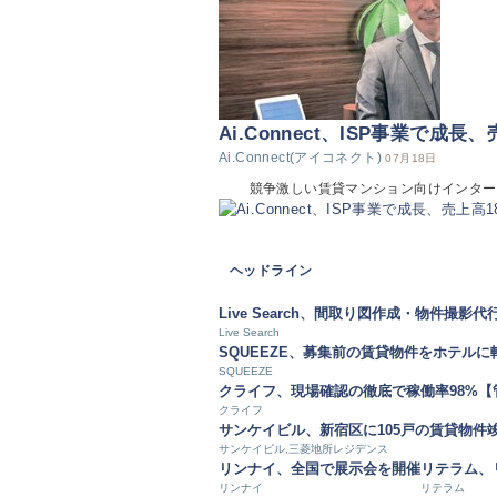
Ai.Connect、ISP事業で成長
Ai.Connect(アイコネクト)
07月18日
競争激しい賃貸マンション向けインターネット設備
ヘッドライン
Live Search、間取り図作成・物件撮影代
Live Search
SQUEEZE、募集前の賃貸物件をホテルに
SQUEEZE
クライフ、現場確認の徹底で稼働率98%
クライフ
サンケイビル、新宿区に105戸の賃貸物件
サンケイビル,三菱地所レジデンス
リンナイ、全国で展示会を開催
リテラム、
リンナイ
リテラム