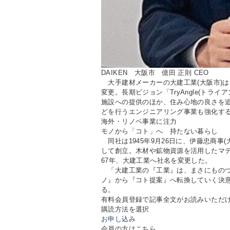
DAIKEN 大阪市 億田 正則 CEO
大手建材メーカーの大建工業(大阪市)は、創
変更。長期ビジョン「TryAngle(トラ
施設への提供のほか、住み心地の良さを
どを行うエンジニアリング事業も強化する。
海外・リノベ事業に注力
モノから「コト」へ 持たない暮らし
同社は1945年9月26日に、伊藤忠商事
して創立。木材や鉱物資源を活用したマ
67年、大建工業へ社名を変更した。
「大建工業の『工業』は、まさにものづ
ノ』から『コト提案』へ転換していく決意
る。
有料会員登録で記事全文がお読みいただ
購読方法を選択
お申し込み
会員の方はこちら