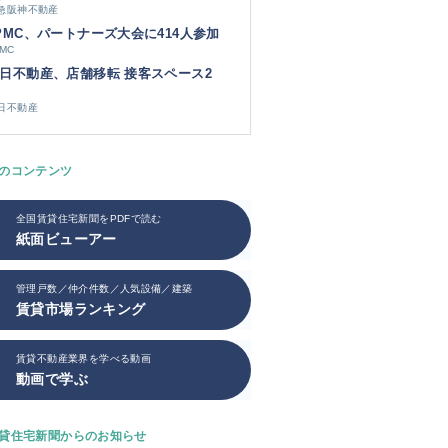
急阪神不動産
PMC、パートナーズ大会に414人参加
PMC
日不動産、店舗移転 接客スペース2
日不動産
のコンテンツ
全国賃貸住宅新聞をPDFで読む
紙面ビューアー
管理戸数／仲介件数／人気設備／建築
賃貸市場ランキング
賃貸不動産業界を学べる動画
動画で学ぶ
貸住宅新聞からのお知らせ