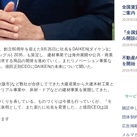
全国賃
ご案内
2026年0
『全国
ル開設
2026年0
立80周年を迎えた9月26日に社名をDAIKEN(ダイケン)に
イアングル) 2035」も策定し、建材事業では海外展開や公共・商業
不動産
追求する商品の開発を進めていく。またリノベーション事業な
を開始
億田正則CEOにDAIKENの未来について聞いた。
2026年0
(大阪市)など数社が合併してできた大建産業から大建木材工業と
テリアル事業や、床材・ドアなどの建材事業を展開してきた。
サービ
くりを表している。ものづくりは今後も行っていくが、『モ
表明として、また新たに社名を変更した」と億田CEOは語
購読申
団体契
けます
広告掲
メルマ