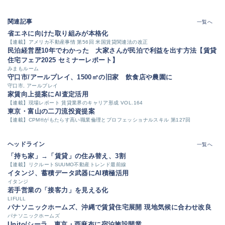
関連記事
一覧へ
省エネに向けた取り組みが本格化
【連載】アメリカ不動産事情 第56回 米国賃貸関連法の改正
民泊経営歴10年でわかった 大家さんが民泊で利益を出す方法【賃貸
住宅フェア2025 セミナーレポート】
みまもルーム
守口市/アールプレイ、1500㎡の旧家 飲食店や農園に
守口市, アールプレイ
家賃向上提案にAI査定活用
【連載】現場レポート 賃貸業界のキャリア形成 VOL.164
東京・富山の二刀流投資提案
【連載】CPM®がもたらす高い職業倫理とプロフェッショナルスキル 第127回
ヘッドライン
一覧へ
「持ち家」→「賃貸」の住み替え、3割
【連載】リクルートSUUMO不動産トレンド最前線
イタンジ、蓄積データ武器にAI積極活用
イタンジ
若手営業の「接客力」を見える化
LIFULL
パナソニックホームズ、沖縄で賃貸住宅展開 現地気候に合わせ改良
パナソニックホームズ
Unito/シーラ、東京・西麻布に宿泊施設開業