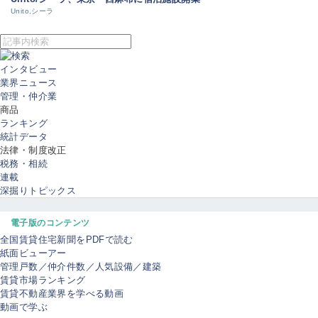
Unito,シーラ
インタビュー
業界ニュース
管理・仲介業
商品
ランキング
統計データ
法律・制度改正
税務・相続
連載
深掘りトピックス
電子版のコンテンツ
全国賃貸住宅新聞をPDFで読む
紙面ビューアー
管理戸数／仲介件数／人気設備／建築
賃貸市場ランキング
賃貸不動産業界を学べる動画
動画で学ぶ