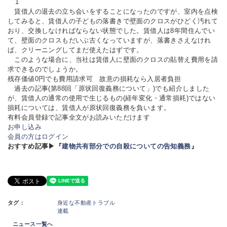
1
賃借人の退去の立ち会いをすることになったのですが、室内を点検
してみると、賃借人の子どもの落書きで壁面のクロスがひどく汚れて
おり、交換しなければならない状態でした。賃借人は8年間住んでい
て、壁面のクロスもだいぶ古くなっていますが、落書きさえなけれ
ば、クリーニングしてまだ使えたはずです。
このような場合に、当社は賃借人に壁面のクロスの貼替え費用を請
求できるのでしょうか。
残存価値0円でも費用請求可 故意の損耗なら入居者負担
過去の記事(第88回「原状回復義務について」)でも紹介しました
が、賃借人の通常の使用で生じるもの(経年変化・通常損耗)ではない
損耗については、賃借人が原状回復義務を負います。
有料会員登録で記事全文がお読みいただけます
お申し込み
会員の方はログイン
おすすめ記事▶
『建物共有部分での自殺についての告知義務』
タグ：
身近な不動産トラブル
連載
ニュース一覧へ