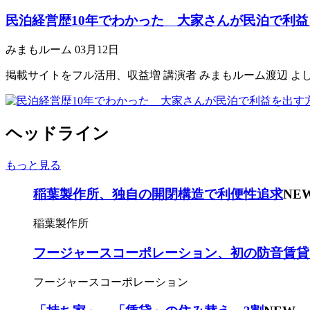
民泊経営歴10年でわかった 大家さんが民泊で利益
みまもルーム
03月12日
掲載サイトをフル活用、収益増 講演者 みまもルーム渡辺 よ
ヘッドライン
もっと見る
稲葉製作所、独自の開閉構造で利便性追求
NE
稲葉製作所
フージャースコーポレーション、初の防音賃貸
フージャースコーポレーション