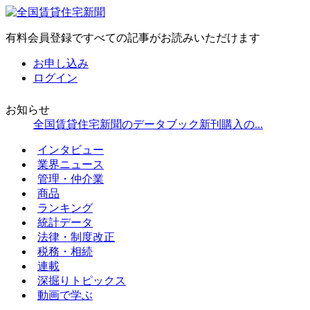
有料会員登録ですべての記事がお読みいただけます
お申し込み
ログイン
お知らせ
全国賃貸住宅新聞のデータブック新刊購入の...
インタビュー
業界ニュース
管理・仲介業
商品
ランキング
統計データ
法律・制度改正
税務・相続
連載
深掘りトピックス
動画で学ぶ