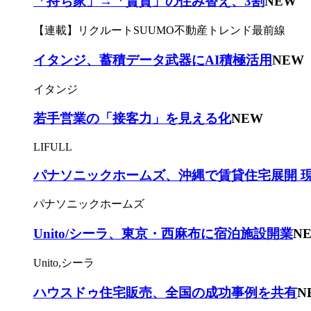
「持ち家」→「賃貸」の住み替え、3割
NEW
【連載】リクルートSUUMO不動産トレンド最前線
イタンジ、蓄積データ武器にAI積極活用
NEW
イタンジ
若手営業の「接客力」を見える化
NEW
LIFULL
パナソニックホームズ、沖縄で賃貸住宅展開 
パナソニックホームズ
Unito/シーラ、東京・西麻布に宿泊施設開業
N
Unito,シーラ
ハウスドゥ住宅販売、全国の成功事例を共有
N