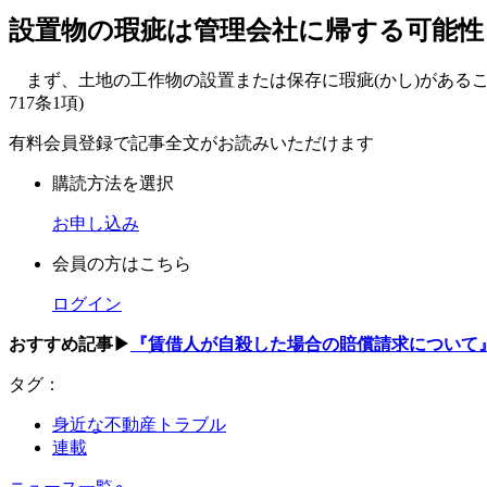
設置物の瑕疵は管理会社に帰する可能性
まず、土地の工作物の設置または保存に瑕疵(かし)がある
717条1項)
有料会員登録で記事全文がお読みいただけます
購読方法を選択
お申し込み
会員の方はこちら
ログイン
おすすめ記事▶
『賃借人が自殺した場合の賠償請求について
タグ：
身近な不動産トラブル
連載