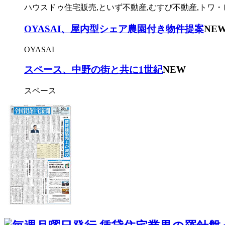
ハウスドゥ住宅販売,といず不動産,むすび不動産,トワ・
OYASAI、屋内型シェア農園付き物件提案
NE
OYASAI
スペース、中野の街と共に1世紀
NEW
スペース