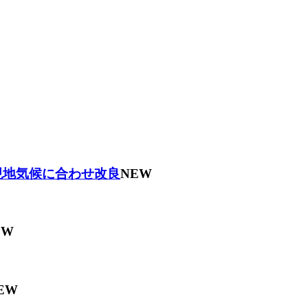
現地気候に合わせ改良
NEW
EW
EW