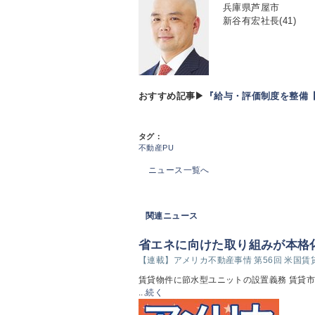
兵庫県芦屋市
新谷有宏社長(41)
おすすめ記事▶
『給与・評価制度を整備【
タグ：
不動産PU
ニュース一覧へ
関連ニュース
省エネに向けた取り組みが本格
【連載】アメリカ不動産事情 第56回 米国
賃貸物件に節水型ユニットの設置義務 賃貸市
...
続く