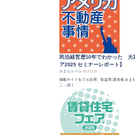
民泊経営歴10年でわかった 
ア2025 セミナーレポート】
みまもルーム
03月12日
掲載サイトをフル活用、収益増 講演者 み
こ ...
続く