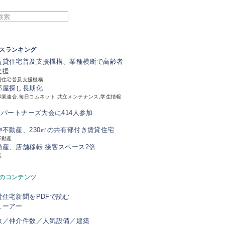
スランキング
賃貸住宅普及支援機構、業種横断で高齢者
支援
貸住宅普及支援機構
部屋探し長期化
業連合,毎日コムネット,共立メンテナンス,学生情報
、パートナーズ大会に414人参加
神不動産、230㎡の共有部付き賃貸住宅
不動産
動産、店舗移転 接客スペース2倍
産
のコンテンツ
貸住宅新聞をPDFで読む
ューアー
数／仲介件数／人気設備／建築