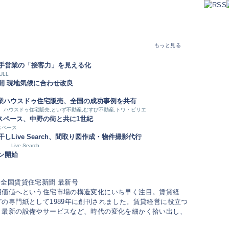
もっと見る
手営業の「接客力」を見える化
ULL
開 現地気候に合わせ改良
業
ハウスドゥ住宅販売、全国の成功事例を共有
ハウスドゥ住宅販売,といず不動産,むすび不動産,トワ・ピリエ
スペース、中野の街と共に1世紀
スペース
干し
Live Search、間取り図作成・物件撮影代行
Live Search
ン開始
用価値へという住宅市場の構造変化にいち早く注目。賃貸経
の専門紙として1989年に創刊されました。賃貸経営に役立つ
、最新の設備やサービスなど、時代の変化を細かく拾い出し、