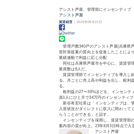
アシスト芦屋、管理部にインセンティブ
アシスト芦屋
賃貸経営
|
2023年08月21日
管理戸数340戸のアシスト芦屋(兵庫県
室対策提案の質向上を促進したことにより
業績連動で利益に応じ分配
同社は兵庫県芦屋市を中心に、賃貸管理
業員数は8人だ。
賃貸管理部でインセンティブを導入し始め
る。月ごとに売上高や利益を出し、粗利
る。
粗利益の27〜30%ほどを、インセンテ
員1人にひと月で34万円のインセンティ
新谷有宏社長は「インセンティブは、管
入居状況がダイレクトに収入に関わって
らうことができる」と話す。
インセンティブを採用し、賃貸管理部の
案内容の質が向上。23年8月3日時点で入
アシスト芦屋