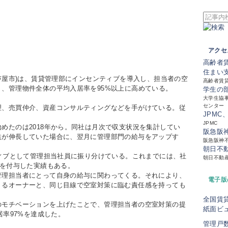
アクセ
高齢者
住まい
芦屋市)は、賃貸管理部にインセンティブを導入し、担当者の空
高齢者賃
、管理物件全体の平均入居率を95%以上に高めている。
学生の
大学生協事
センター
、売買仲介、資産コンサルティングなどを手がけている。従
JPMC
JPMC
たのは2018年から。同社は月次で収支状況を集計してい
阪急阪
益が伸長していた場合に、翌月に管理部門の給与をアップす
阪急阪神
朝日不
ィブとして管理担当社員に振り分けている。これまでには、社
朝日不動
ブを付与した実績もある。
理担当者にとって自身の給与に関わってくる。それにより、
電子版
くるオーナーと、同じ目線で空室対策に臨む責任感を持っても
全国賃
モチベーションを上げたことで、管理担当者の空室対策の提
紙面ビ
居率97%を達成した。
管理戸