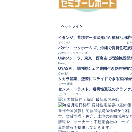
ヘッドライン
イタンジ、蓄積データ武器にAI積極活用
若
イタンジ
LIF
パナソニックホームズ、沖縄で賃貸住宅展
パナソニックホームズ
Unito/シーラ、東京・西麻布に宿泊施設開
Unito,シーラ
OYASAI、屋内型シェア農園付き物件提案
OYASAI
タカラ産業、壁際にスライドできる室内物
タカラ産業
センス・トラスト、透明性重視のクラファ
センス・トラスト
週刊全国賃貸住宅新聞は資産価値から利
営、賃貸管理・仲介、土地の有効活用など
情報や、オーナー・不動産会社のニーズ
最新情報を提供していきます。