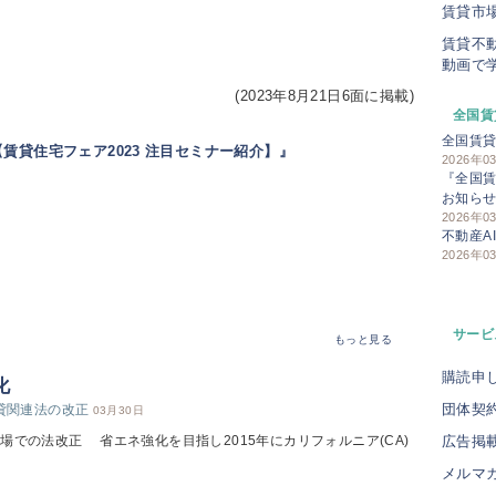
賃貸市
賃貸不
動画で
(2023年8月21日6面に掲載)
全国賃
全国賃
賃貸住宅フェア2023 注目セミナー紹介】』
2026年0
『全国賃
お知ら
2026年0
不動産A
2026年0
サービ
もっと見る
購読申
化
団体契
賃貸関連法の改正
03月30日
広告掲
場での法改正 省エネ強化を目指し2015年にカリフォルニア(CA)
メルマ