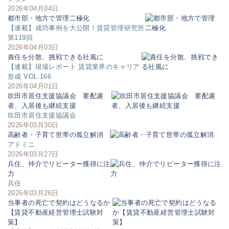
2026年04月04日
都市部・地方で管理二極化
【連載】成功事例を大公開！賃貸管理研究所
第119回
2026年04月03日
責任を分散、挑戦できる社風に
【連載】現場レポート 賃貸業界のキャリア
形成 VOL.166
2026年04月01日
吹田市居住支援協議会 要配慮
者、入居後も継続支援
吹田市居住支援協議会
2026年03月30日
高齢者・子育て世帯の孤立解消
アドミニ
2026年03月27日
兵住、仲介でリピーター獲得に注
力
兵住
2026年03月26日
当事者の死亡で契約はどうなるか
【賃貸不動産経営管理士試験対
策】