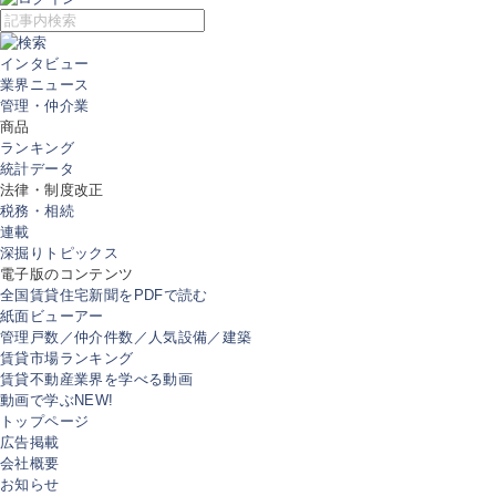
インタビュー
業界ニュース
管理・仲介業
商品
ランキング
統計データ
法律・制度改正
税務・相続
連載
深掘りトピックス
電子版のコンテンツ
全国賃貸住宅新聞をPDFで読む
紙面ビューアー
管理戸数／仲介件数／人気設備／建築
賃貸市場ランキング
賃貸不動産業界を学べる動画
動画で学ぶ
NEW!
トップページ
広告掲載
会社概要
お知らせ