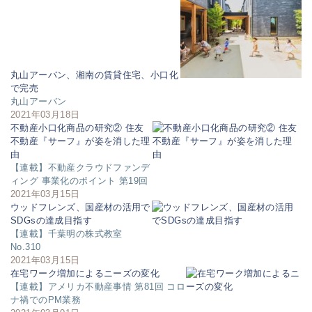
丸山アーバン、湘南の賃貸住宅、小口化
で完売
丸山アーバン
2021年03月18日
不動産小口化商品の研究② 住友
不動産『サーフ』が姿を消した理
由
【連載】不動産クラウドファンデ
ィング 事業化のポイント 第19回
2021年03月15日
ウッドフレンズ、国産材の活用で
SDGsの達成目指す
【連載】千葉明の株式教室
No.310
2021年03月15日
在宅ワーク増加によるニーズの変化
【連載】アメリカ不動産事情 第81回 コロ
ナ禍でのPM業務