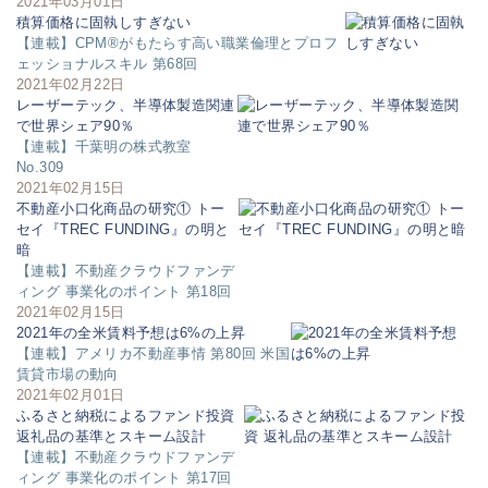
2021年03月01日
積算価格に固執しすぎない
【連載】CPM®がもたらす高い職業倫理とプロフ
ェッショナルスキル 第68回
2021年02月22日
レーザーテック、半導体製造関連
で世界シェア90％
【連載】千葉明の株式教室
No.309
2021年02月15日
不動産小口化商品の研究① トー
セイ『TREC FUNDING』の明と
暗
【連載】不動産クラウドファンデ
ィング 事業化のポイント 第18回
2021年02月15日
2021年の全米賃料予想は6%の上昇
【連載】アメリカ不動産事情 第80回 米国
賃貸市場の動向
2021年02月01日
ふるさと納税によるファンド投資
返礼品の基準とスキーム設計
【連載】不動産クラウドファンデ
ィング 事業化のポイント 第17回