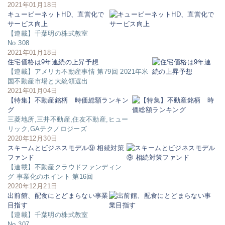
2021年01月18日
キュービーネットHD、直営化で
サービス向上
【連載】千葉明の株式教室
No.308
2021年01月18日
住宅価格は9年連続の上昇予想
【連載】アメリカ不動産事情 第79回 2021年米
国不動産市場と大統領選出
2021年01月04日
【特集】不動産銘柄 時価総額ランキン
グ
三菱地所,三井不動産,住友不動産,ヒュー
リック,GAテクノロジーズ
2020年12月30日
スキームとビジネスモデル⑨ 相続対策
ファンド
【連載】不動産クラウドファンディン
グ 事業化のポイント 第16回
2020年12月21日
出前館、配食にとどまらない事業
目指す
【連載】千葉明の株式教室
No.307